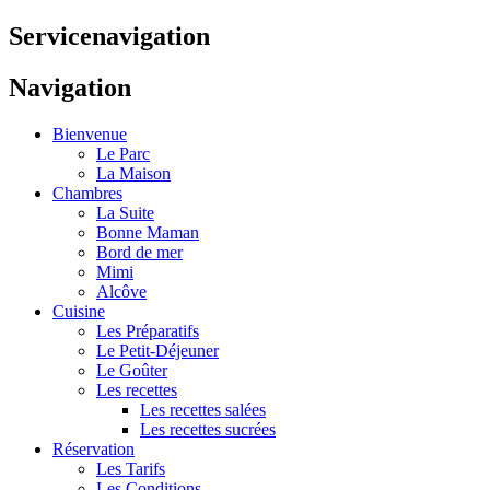
Servicenavigation
Navigation
Bienvenue
Le Parc
La Maison
Chambres
La Suite
Bonne Maman
Bord de mer
Mimi
Alcôve
Cuisine
Les Préparatifs
Le Petit-Déjeuner
Le Goûter
Les recettes
Les recettes salées
Les recettes sucrées
Réservation
Les Tarifs
Les Conditions