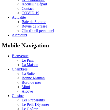
Accueil / Départ
Contact
COVID 19
Actualité
Baie de Somme
Revue de Presse
Clin d’oeil personnel
Alentours
Mobile Navigation
Bienvenue
Le Parc
La Maison
Chambres
La Suite
Bonne Maman
Bord de mer
Mimi
Alcôve
Cuisine
Les Préparatifs
Le Petit-Déjeuner
Le Goûter