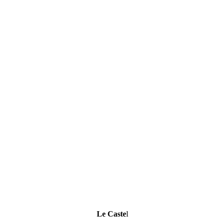
Le Caste
l