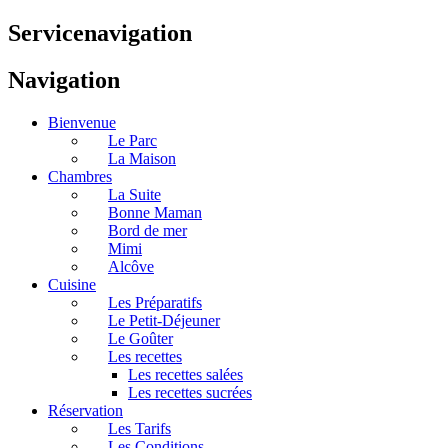
Servicenavigation
Navigation
Bienvenue
Le Parc
La Maison
Chambres
La Suite
Bonne Maman
Bord de mer
Mimi
Alcôve
Cuisine
Les Préparatifs
Le Petit-Déjeuner
Le Goûter
Les recettes
Les recettes salées
Les recettes sucrées
Réservation
Les Tarifs
Les Conditions