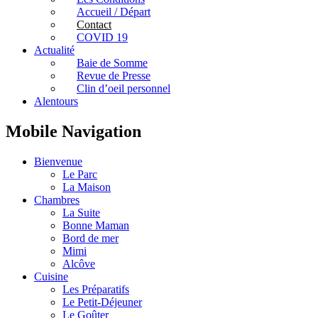
Accueil / Départ
Contact
COVID 19
Actualité
Baie de Somme
Revue de Presse
Clin d’oeil personnel
Alentours
Mobile Navigation
Bienvenue
Le Parc
La Maison
Chambres
La Suite
Bonne Maman
Bord de mer
Mimi
Alcôve
Cuisine
Les Préparatifs
Le Petit-Déjeuner
Le Goûter