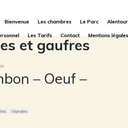
Bienvenue
Les chambres
Le Parc
Alentour
personnel
Les Tarifs
Contact
Mentions légale
es et gaufres
za
bon – Oeuf –
a
ées
Viandes