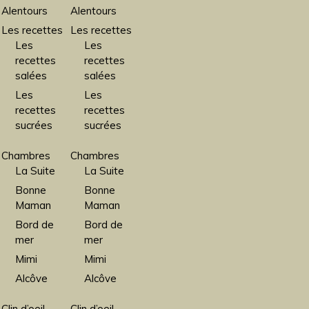
Alentours
Alentours
Les recettes
Les recettes
Les
Les
recettes
recettes
salées
salées
Les
Les
recettes
recettes
sucrées
sucrées
Chambres
Chambres
La Suite
La Suite
Bonne
Bonne
Maman
Maman
Bord de
Bord de
mer
mer
Mimi
Mimi
Alcôve
Alcôve
Clin d’oeil
Clin d’oeil