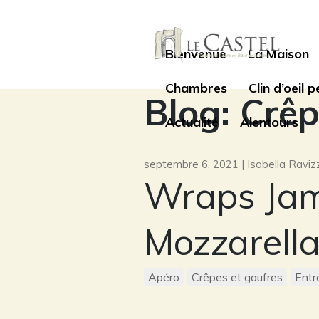
Bienvenue
La Maison
Chambres
Clin d’oeil 
Blog: Crêp
Actualité
Alentours
septembre 6, 2021 | Isabella Raviz
Wraps Jam
Mozzarell
Apéro
Crêpes et gaufres
Entr