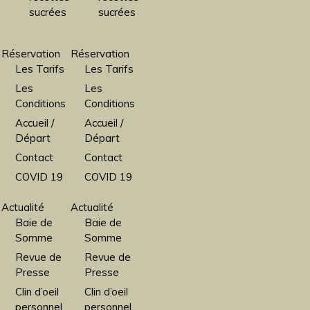
sucrées
sucrées
Réservation
Réservation
Les Tarifs
Les Tarifs
Les
Les
Conditions
Conditions
Accueil /
Accueil /
Départ
Départ
Contact
Contact
COVID 19
COVID 19
Actualité
Actualité
Baie de
Baie de
Somme
Somme
Revue de
Revue de
Presse
Presse
Clin d’oeil
Clin d’oeil
personnel
personnel