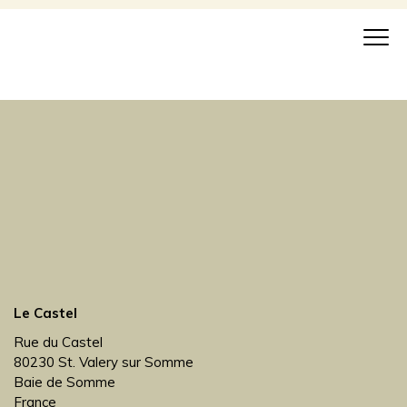
Le Castel
Rue du Castel
80230 St. Valery sur Somme
Baie de Somme
France